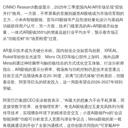
CINNO Research数据显示，2025年三季度国内AI/AR市场呈现"双轨
并行"格局。一方面，不带屏幕的音频拍摄类AI眼镜成为市场培育期的
主力，小米AI智能眼镜、雷鸟V3眼镜等产品凭借轻量化设计与基础AI
功能获得用户认可；另一方面，技术门槛更高的AI+AR眼镜开始放
量，一体式AR眼镜355%的增速远超行业平均水平，预示着市场正
从"功能尝鲜"向"场景刚需"过渡。
AR显示技术成为关键分水岭。国内创业企业如雷鸟创新、XREAL、
Rokid等纷纷在光波导、Micro OLED等核心部件上加码，海外品牌
Meta则通过神经腕带与触控板结合的方式优化交互体验。行业分析师
指出，AR眼镜的显示分辨率、视场角与功耗控制仍是技术攻坚重点，
目前主流产品视场角多在20-30度，距离"沉浸式体验"仍有差距，但随
着谷歌、阿里等巨头的研发投入，这一局面有望在2026-2027年得到
突破。
阿里巴巴集团CEO吴泳铭曾表示，"AI最大的想象力不在手机屏幕，而
是接管数字世界、改变物理世界"。夸克AI眼镜通过五麦克风阵列与骨
传导技术，实现嘈杂环境下的精准语音交互；小度AI眼镜Pro的"会议
智能洞察"功能可分析发言人意图与潜在争议点；Meta眼镜的第一视
角视频通话则开创了全新沟通模式，这些创新共同指向"可穿戴AI中