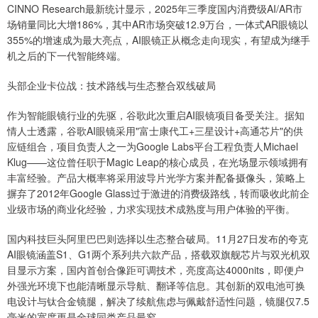
CINNO Research最新统计显示，2025年三季度国内消费级AI/AR市
场销量同比大增186%，其中AR市场突破12.9万台，一体式AR眼镜以
355%的增速成为最大亮点，AI眼镜正从概念走向现实，有望成为继手
机之后的下一代智能终端。
头部企业卡位战：技术路线与生态整合双线破局
作为智能眼镜行业的先驱，谷歌此次重启AI眼镜项目备受关注。据知
情人士透露，谷歌AI眼镜采用"富士康代工+三星设计+高通芯片"的供
应链组合，项目负责人之一为Google Labs平台工程负责人Michael
Klug——这位曾任职于Magic Leap的核心成员，在光场显示领域拥有
丰富经验。产品大概率将采用波导片光学方案并配备摄像头，策略上
摒弃了2012年Google Glass过于激进的消费级路线，转而吸收此前企
业级市场的商业化经验，力求实现技术成熟度与用户体验的平衡。
国内科技巨头阿里巴巴则选择以生态整合破局。11月27日发布的夸克
AI眼镜涵盖S1、G1两个系列共六款产品，搭载双旗舰芯片与双光机双
目显示方案，国内首创合像距可调技术，亮度高达4000nits，即便户
外强光环境下也能清晰显示导航、翻译等信息。其创新的双电池可换
电设计与钛合金镜腿，解决了续航焦虑与佩戴舒适性问题，镜腿仅7.5
毫米的宽度更是全球同类产品最窄。