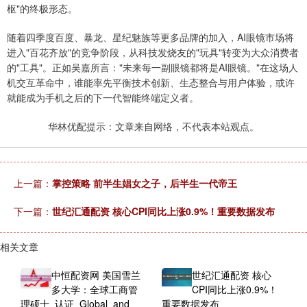
枢"的终极形态。
随着四季度百度、暴龙、星纪魅族等更多品牌的加入，AI眼镜市场将
进入"百花齐放"的竞争阶段，从科技发烧友的"玩具"转变为大众消费者
的"工具"。正如吴嘉所言："未来每一副眼镜都将是AI眼镜。"在这场人
机交互革命中，谁能率先平衡技术创新、生态整合与用户体验，或许
就能成为手机之后的下一代智能终端定义者。
华林优配提示：文章来自网络，不代表本站观点。
上一篇：
掌控策略 前半生娼女之子，后半生一代帝王
下一篇：
世纪汇通配资 核心CPI同比上涨0.9%！重要数据发布
相关文章
中恒配资网 美国雪兰
世纪汇通配资 核心
多大学：全球工商管
CPI同比上涨0.9%！
理硕士_认证_Global_and
重要数据发布