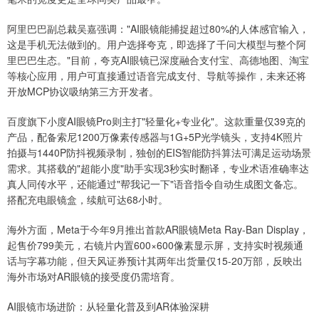
阿里巴巴副总裁吴嘉强调："AI眼镜能捕捉超过80%的人体感官输入，
这是手机无法做到的。用户选择夸克，即选择了千问大模型与整个阿
里巴巴生态。"目前，夸克AI眼镜已深度融合支付宝、高德地图、淘宝
等核心应用，用户可直接通过语音完成支付、导航等操作，未来还将
开放MCP协议吸纳第三方开发者。
百度旗下小度AI眼镜Pro则主打"轻量化+专业化"。这款重量仅39克的
产品，配备索尼1200万像素传感器与1G+5P光学镜头，支持4K照片
拍摄与1440P防抖视频录制，独创的EIS智能防抖算法可满足运动场景
需求。其搭载的"超能小度"助手实现3秒实时翻译，专业术语准确率达
真人同传水平，还能通过"帮我记一下"语音指令自动生成图文备忘。
搭配充电眼镜盒，续航可达68小时。
海外方面，Meta于今年9月推出首款AR眼镜Meta Ray-Ban Display，
起售价799美元，右镜片内置600×600像素显示屏，支持实时视频通
话与字幕功能，但天风证券预计其两年出货量仅15-20万部，反映出
海外市场对AR眼镜的接受度仍需培育。
AI眼镜市场进阶：从轻量化普及到AR体验深耕