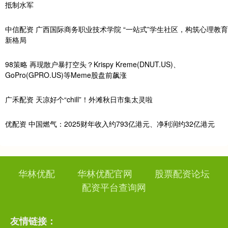
抵制水军
中信配资 广西国际商务职业技术学院 “一站式”学生社区，构筑心理教育
新格局
98策略 再现散户暴打空头？Krispy Kreme(DNUT.US)、
GoPro(GPRO.US)等Meme股盘前飙涨
广禾配资 天凉好个“chill”！外滩秋日市集太灵啦
优配资 中国燃气：2025财年收入约793亿港元、净利润约32亿港元
华林优配
华林优配官网
股票配资论坛
配资平台查询网
友情链接：