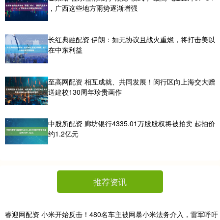
，广西这些地方雨势逐渐增强
长红典融配资 伊朗：如无协议且战火重燃，将打击美以
在中东利益
至高网配资 相互成就、共同发展！闵行区向上海交大赠
送建校130周年珍贵画作
中股所配资 廊坊银行4335.01万股股权将被拍卖 起拍价
约1.2亿元
推荐资讯
睿迎网配资 小米开始反击！480名车主被网暴小米法务介入，雷军呼吁