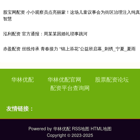
股宝网配资 小小观察员点亮丽蒙！这场儿童议事会为街区治理注入纯真
智慧
泓利配资 官方通报：周某某因婚礼琐事跳河
赤盈配资 丝线传承 青春接力 “锦上添花”公益班启幕_刺绣_宁夏_夏雨
华林优配
华林优配官网
股票配资论坛
配资平台查询网
友情链接：
Powered by
华林优配
RSS地图
HTML地图
Copyright
© 2023-2025