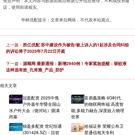
免责声明：本文内容与数据由观点根据公开信息整理，不构成投资建
议，使用前请核实。
华林优配提示：文章来自网络，不代表本站观点。
上一篇：
胜亿优配 苏中建设作为被告/被上诉人的1起涉及合同纠纷
的诉讼将于2025年7月22日开庭
下一篇：
源顺网 最新通报：新增2940例！专家紧急提醒：驱蚊液
这样选有效_孔肯雅_产品_防护
相关文章
冠盈配资 2025中俄
富易螽策略 6G时代
户外嘉年华暨全国山
的物联网终端:高度智
水户外大会（饶河站）圆满
能,多能力融合,深度嵌入物理
闭幕
世界
锦盈多配资 世纪恒通
哈福证券 荣耀公布卫
(301428.SZ)：目前
星通信相关专利