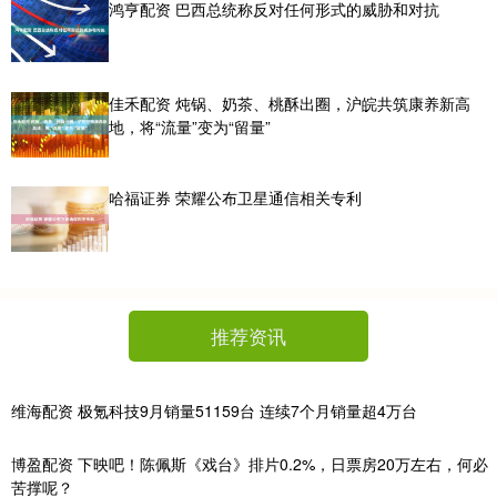
鸿亨配资 巴西总统称反对任何形式的威胁和对抗
佳禾配资 炖锅、奶茶、桃酥出圈，沪皖共筑康养新高
地，将“流量”变为“留量”
哈福证券 荣耀公布卫星通信相关专利
推荐资讯
维海配资 极氪科技9月销量51159台 连续7个月销量超4万台
博盈配资 下映吧！陈佩斯《戏台》排片0.2%，日票房20万左右，何必
苦撑呢？