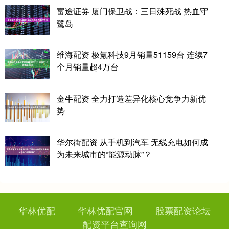
富途证券 厦门保卫战：三日殊死战 热血守
鹭岛
维海配资 极氪科技9月销量51159台 连续7
个月销量超4万台
金牛配资 全力打造差异化核心竞争力新优
势
华尔街配资 从手机到汽车 无线充电如何成
为未来城市的“能源动脉”？
华林优配
华林优配官网
股票配资论坛
配资平台查询网