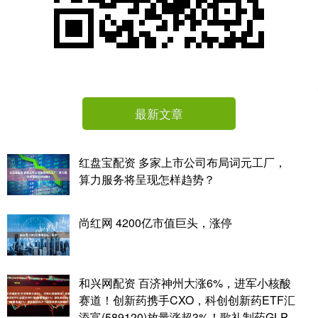
最新文章
红盘宝配资 多家上市公司布局词元工厂，
算力服务将呈现怎样趋势？
尚红网 4200亿市值巨头，涨停
和兴网配资 百济神州大涨6%，进军小核酸
赛道！创新药携手CXO，科创创新药ETF汇
添富(589120)放量涨超3%！歌礼制药GLP-