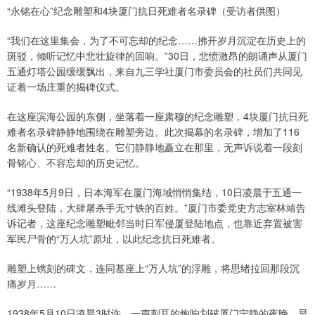
“永铭在心”纪念雕塑和4块厦门抗日死难者名录碑（受访者供图）
“我们在这里集会，为了不可忘却的纪念……拂开岁月沉淀在历史上的
斑驳，倾听记忆中悲壮旋律的回响。”30日，悲愤激昂的朗诵声从厦门
五通灯塔公园缓缓飘出，来自九三学社厦门市委员会的社员们共同见
证着一场庄重的揭碑仪式。
在这座滨海公园的东侧，坐落着一座肃穆的纪念雕塑，4块厦门抗日死
难者名录碑静静地围绕在雕塑旁边。此次揭幕的名录碑，增加了116
名新确认的死难者姓名。它们静静地矗立在那里，无声诉说着一段刻
骨铭心、不容忘却的历史记忆。
“1938年5月9日，日本海军在厦门海域悄悄集结，10日凌晨于五通一
线滩头登陆，大肆屠杀手无寸铁的百姓。”厦门市委党史方志室林靖告
诉记者，这座纪念雕塑毗邻当时日军侵厦登陆地点，也靠近弃置被害
军民尸骨的“万人坑”原址，以此纪念抗日死难者。
雕塑上镌刻的碑文，连同基座上“万人坑”的浮雕，将思绪拉回那段沉
痛岁月……
1938年5月10日凌晨3时许，一声刺耳的炮响划破厦门宁静的夜晚。早