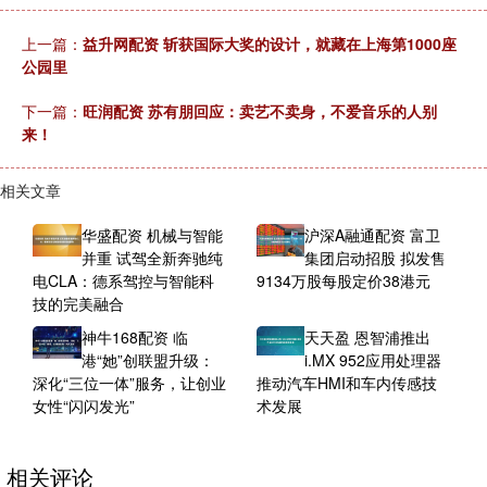
上一篇：
益升网配资 斩获国际大奖的设计，就藏在上海第1000座
公园里
下一篇：
旺润配资 苏有朋回应：卖艺不卖身，不爱音乐的人别
来！
相关文章
华盛配资 机械与智能
沪深A融通配资 富卫
并重 试驾全新奔驰纯
集团启动招股 拟发售
电CLA：德系驾控与智能科
9134万股每股定价38港元
技的完美融合
神牛168配资 临
天天盈 恩智浦推出
港“她”创联盟升级：
i.MX 952应用处理器
深化“三位一体”服务，让创业
推动汽车HMI和车内传感技
女性“闪闪发光”
术发展
相关评论