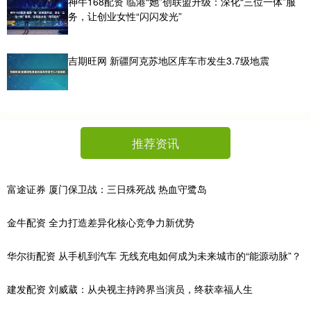
神牛168配资 临港“她”创联盟升级：深化“三位一体”服
务，让创业女性“闪闪发光”
吉期旺网 新疆阿克苏地区库车市发生3.7级地震
推荐资讯
富途证券 厦门保卫战：三日殊死战 热血守鹭岛
金牛配资 全力打造差异化核心竞争力新优势
华尔街配资 从手机到汽车 无线充电如何成为未来城市的“能源动脉”？
建发配资 刘威葳：从央视主持跨界当演员，终获幸福人生