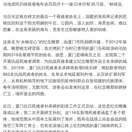
当地居民仍保留着每年农历四月十一做‘日本仔祭’的习俗。”林靖说。
当目光定格在碑文的最后一个罹难者姓名上，温暖的海风将记者的思
绪拉回到这个阳光明媚的午后。公园内，游人如织，海景如画。难以
想象，在这座美丽的海岛，竟发生过那般惨绝人寰的劫难。
这座名为“永铭在心”的纪念雕塑，由厦门市民捐赠兴建，于2012年落
成。雕塑铭文碑背面，首次镌刻了当时已查明的厦门岛和鼓浪屿沦陷
期间319名罹难平民的姓名。据悉，厦门是继南京之后，全国第二个
开展抗战死难者调查、为抗战死难者建立纪念雕塑并设立名录碑的城
市。2015年，厦门抗日死难者名录碑再新增3块石碑，镌刻新查明的
862名抗战死难者的姓名。名单从本地延展到外地，从百姓扩展到军
人，从有机构领导的地下抗敌组织延伸到群众自发组建的抗敌团体。
每年清明期间，无数市民、游客会自发来到这里，在纪念雕塑前静静
伫立，缅怀逝去的同胞。
近日，厦门抗日死难者补录碑的刻录工作正式启动，这也是纪念雕像
落成以来，第二次开展碑文补刻。这116名新增死难者涵盖了多个群
体，地域范围从中国本土拓展到了海外，既有在战场上浴血奋战的陆
海空三军阵亡将士，也有在滇缅公路上壮烈殉国的厦门籍南侨机工，
还有在南洋为正义捐躯的华侨烈士等。