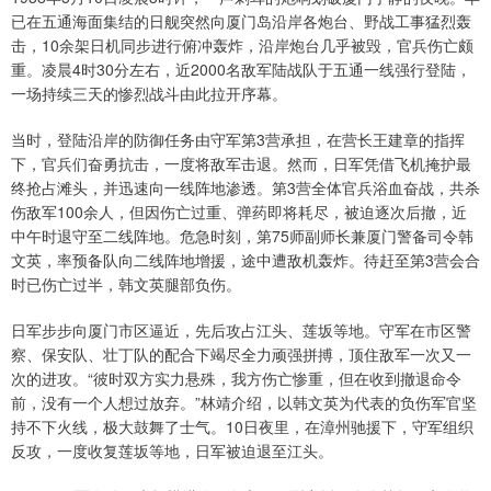
已在五通海面集结的日舰突然向厦门岛沿岸各炮台、野战工事猛烈轰
击，10余架日机同步进行俯冲轰炸，沿岸炮台几乎被毁，官兵伤亡颇
重。凌晨4时30分左右，近2000名敌军陆战队于五通一线强行登陆，
一场持续三天的惨烈战斗由此拉开序幕。
当时，登陆沿岸的防御任务由守军第3营承担，在营长王建章的指挥
下，官兵们奋勇抗击，一度将敌军击退。然而，日军凭借飞机掩护最
终抢占滩头，并迅速向一线阵地渗透。第3营全体官兵浴血奋战，共杀
伤敌军100余人，但因伤亡过重、弹药即将耗尽，被迫逐次后撤，近
中午时退守至二线阵地。危急时刻，第75师副师长兼厦门警备司令韩
文英，率预备队向二线阵地增援，途中遭敌机轰炸。待赶至第3营会合
时已伤亡过半，韩文英腿部负伤。
日军步步向厦门市区逼近，先后攻占江头、莲坂等地。守军在市区警
察、保安队、壮丁队的配合下竭尽全力顽强拼搏，顶住敌军一次又一
次的进攻。“彼时双方实力悬殊，我方伤亡惨重，但在收到撤退命令
前，没有一个人想过放弃。”林靖介绍，以韩文英为代表的负伤军官坚
持不下火线，极大鼓舞了士气。10日夜里，在漳州驰援下，守军组织
反攻，一度收复莲坂等地，日军被迫退至江头。