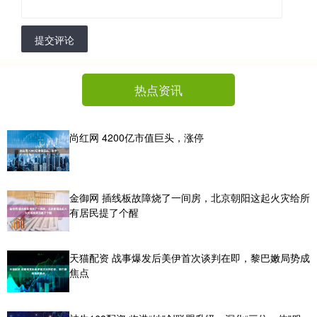
提交评论
热点资讯
尚红网 4200亿市值巨头，涨停
金御网 插线板故障烧了一间房，北京朝阳这起火灾给所
有居民提了个醒
天猫配资 战事爆发后美伊首次谈判在即，黎巴嫩局势成
焦点