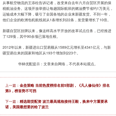
从事航空物流的王添柱告诉记者，改变来自去年六月自贸区开展的保
税航油业务。这项开放举措让每趟国际航班的燃油费节省约1万美元，
运输成本大幅下降，吸引了全国各地的企业来新疆发货。不到一年，
他们企业的欧洲包机航线就从1条增长到22条，发货量增长了10倍。
新疆自贸区挂牌以来，像这样高水平开放的改革试点任务，已经推进
了129项，其中90余项已落地生根。
2012年以来，新疆进出口贸易额从1589亿元增长至4341亿元，与新
疆贸易往来的国家和地区从193个增加到223个。
华林优配提示：文章来自网络，不代表本站观点。
上一篇：
金垒策略 当前热度榜排名前5部剧，《凡人修仙传》排名
第3，榜首势不可挡
下一篇：
精选期货配资 波兰最高规格接待王毅，换来中方重要承
诺，美国最想要的给了波兰