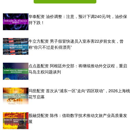
华泰配资 油价调整：注意，预计下调240元/吨，油价保
持下跌！
牛立方配资 男子假冒快递员入室杀害22岁前女友，曾
称“你只不过是长得漂亮”
点点盈配资 阿根廷外交部：将继续推动外交议程，重启
马岛主权问题谈判
玛世配资 首次从“浦东一区”走向“四区联动”，2026上海桃
花节启幕
股融贷配资 陈伟：借助数字技术推动文旅产业高质量发
展