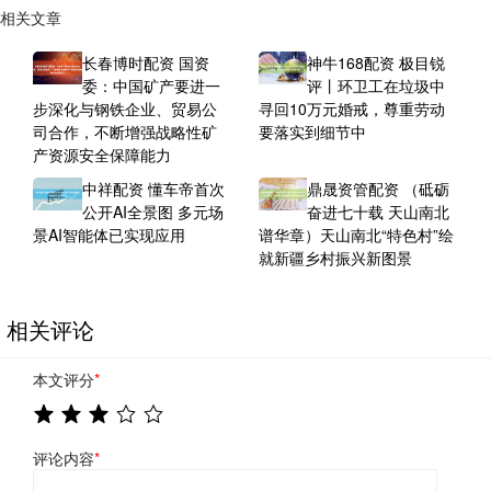
相关文章
长春博时配资 国资
神牛168配资 极目锐
委：中国矿产要进一
评丨环卫工在垃圾中
步深化与钢铁企业、贸易公
寻回10万元婚戒，尊重劳动
司合作，不断增强战略性矿
要落实到细节中
产资源安全保障能力
中祥配资 懂车帝首次
鼎晟资管配资 （砥砺
公开AI全景图 多元场
奋进七十载 天山南北
景AI智能体已实现应用
谱华章）天山南北“特色村”绘
就新疆乡村振兴新图景
相关评论
本文评分
*
评论内容
*