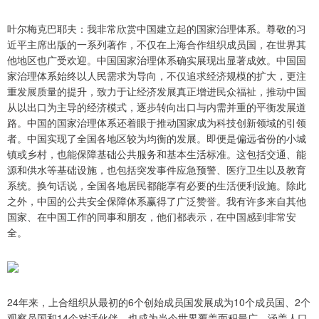
叶尔梅克巴耶夫：我非常欣赏中国建立起的国家治理体系。尊敬的习
近平主席出版的一系列著作，不仅在上海合作组织成员国，在世界其
他地区也广受欢迎。中国国家治理体系确实展现出显著成效。中国国
家治理体系始终以人民需求为导向，不仅追求经济规模的扩大，更注
重发展质量的提升，致力于让经济发展真正增进民众福祉，推动中国
从以出口为主导的经济模式，逐步转向出口与内需并重的平衡发展道
路。中国的国家治理体系还着眼于推动国家成为科技创新领域的引领
者。中国实现了全国各地区较为均衡的发展。即便是偏远省份的小城
镇或乡村，也能保障基础公共服务和基本生活标准。这包括交通、能
源和供水等基础设施，也包括突发事件应急预警、医疗卫生以及教育
系统。换句话说，全国各地居民都能享有必要的生活便利设施。除此
之外，中国的公共安全保障体系赢得了广泛赞誉。我有许多来自其他
国家、在中国工作的同事和朋友，他们都表示，在中国感到非常安
全。
24年来，上合组织从最初的6个创始成员国发展成为10个成员国、2个
观察员国和14个对话伙伴，也成为当今世界覆盖面积最广、涵盖人口