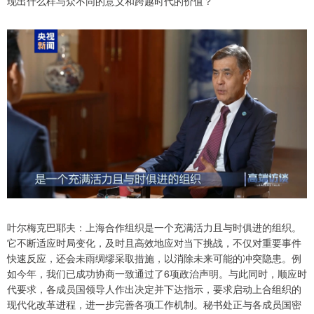
现出什么样与众不同的意义和跨越时代的价值？
叶尔梅克巴耶夫：上海合作组织是一个充满活力且与时俱进的组织。
它不断适应时局变化，及时且高效地应对当下挑战，不仅对重要事件
快速反应，还会未雨绸缪采取措施，以消除未来可能的冲突隐患。例
如今年，我们已成功协商一致通过了6项政治声明。与此同时，顺应时
代要求，各成员国领导人作出决定并下达指示，要求启动上合组织的
现代化改革进程，进一步完善各项工作机制。秘书处正与各成员国密