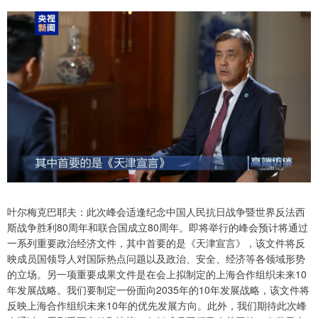
叶尔梅克巴耶夫：此次峰会适逢纪念中国人民抗日战争暨世界反法西
斯战争胜利80周年和联合国成立80周年。即将举行的峰会预计将通过
一系列重要政治经济文件，其中首要的是《天津宣言》，该文件将反
映成员国领导人对国际热点问题以及政治、安全、经济等各领域形势
的立场。另一项重要成果文件是在会上拟制定的上海合作组织未来10
年发展战略。我们要制定一份面向2035年的10年发展战略，该文件将
反映上海合作组织未来10年的优先发展方向。此外，我们期待此次峰