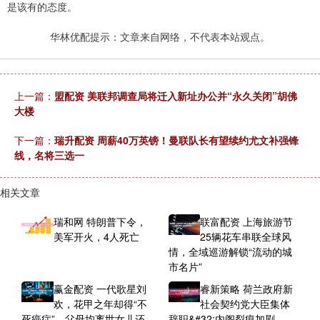
是该有的态度。
华林优配提示：文章来自网络，不代表本站观点。
上一篇：
盟配资 美联邦调查局将迁入新址办公并“永久关闭”胡佛
大楼
下一篇：
瑞升配资 周薪40万英镑！曼联队长有望续约尤文补强锋
线，名将三选一
相关文章
瑞和网 特朗普下令，
联富配资 上海旅游节
美军开火，4人死亡
25辆花车串联全球风
情，全域巡游解锁“流动的城
市名片”
赢金配资 一代歌星刘
睿新策略 荷兰政府新
欢，花甲之年却得“不
社会契约党大臣集体
死癌症”，父母均离世女儿还
辞职&#32;内阁裂痕加剧