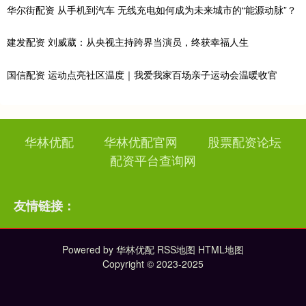
华尔街配资 从手机到汽车 无线充电如何成为未来城市的“能源动脉”？
建发配资 刘威葳：从央视主持跨界当演员，终获幸福人生
国信配资 运动点亮社区温度｜我爱我家百场亲子运动会温暖收官
华林优配
华林优配官网
股票配资论坛
配资平台查询网
友情链接：
Powered by
华林优配
RSS地图
HTML地图
Copyright
© 2023-2025