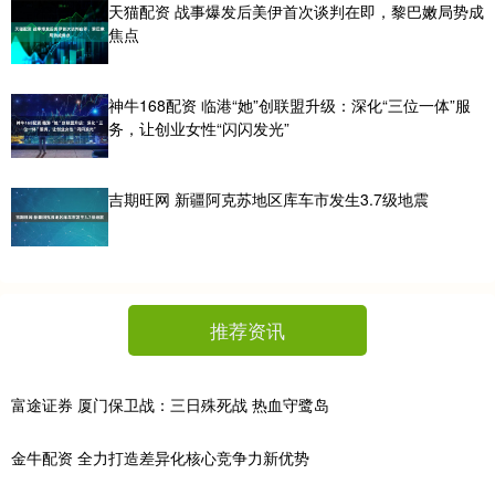
天猫配资 战事爆发后美伊首次谈判在即，黎巴嫩局势成
焦点
神牛168配资 临港“她”创联盟升级：深化“三位一体”服
务，让创业女性“闪闪发光”
吉期旺网 新疆阿克苏地区库车市发生3.7级地震
推荐资讯
富途证券 厦门保卫战：三日殊死战 热血守鹭岛
金牛配资 全力打造差异化核心竞争力新优势