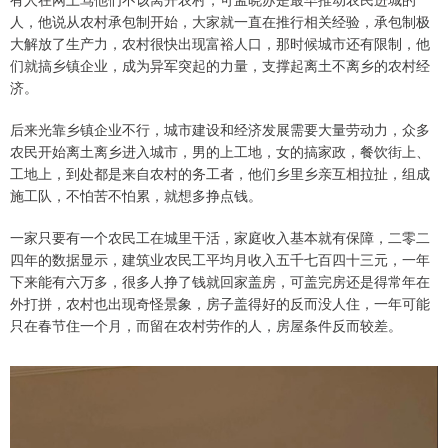
人，他说从农村承包制开始，大家就一直在推行相关经验，承包制极
大解放了生产力，农村很快出现富裕人口，那时候城市还有限制，他
们就搞乡镇企业，成为异军突起的力量，支撑起离土不离乡的农村经
济。
后来光靠乡镇企业不行，城市建设和经济发展需要大量劳动力，众多
农民开始离土离乡进入城市，男的上工地，女的搞家政，餐饮街上、
工地上，到处都是来自农村的务工者，他们乡里乡亲互相拉扯，组成
施工队，不怕苦不怕累，就想多挣点钱。
一家只要有一个农民工在城里干活，家庭收入基本就有保障，二零二
四年的数据显示，建筑业农民工平均月收入五千七百四十三元，一年
下来能有六万多，很多人挣了钱就回家盖房，可盖完房还是得常年在
外打拼，农村也出现奇怪景象，房子盖得好的反而没人住，一年可能
只在春节住一个月，而留在农村劳作的人，房屋条件反而较差。