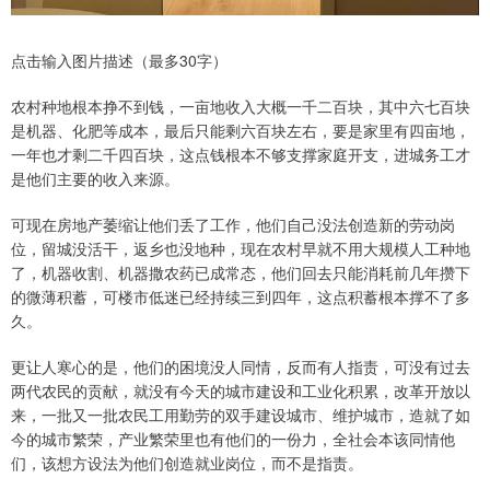
点击输入图片描述（最多30字）
农村种地根本挣不到钱，一亩地收入大概一千二百块，其中六七百块
是机器、化肥等成本，最后只能剩六百块左右，要是家里有四亩地，
一年也才剩二千四百块，这点钱根本不够支撑家庭开支，进城务工才
是他们主要的收入来源。
可现在房地产萎缩让他们丢了工作，他们自己没法创造新的劳动岗
位，留城没活干，返乡也没地种，现在农村早就不用大规模人工种地
了，机器收割、机器撒农药已成常态，他们回去只能消耗前几年攒下
的微薄积蓄，可楼市低迷已经持续三到四年，这点积蓄根本撑不了多
久。
更让人寒心的是，他们的困境没人同情，反而有人指责，可没有过去
两代农民的贡献，就没有今天的城市建设和工业化积累，改革开放以
来，一批又一批农民工用勤劳的双手建设城市、维护城市，造就了如
今的城市繁荣，产业繁荣里也有他们的一份力，全社会本该同情他
们，该想方设法为他们创造就业岗位，而不是指责。