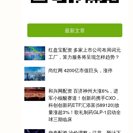
最新文章
红盘宝配资 多家上市公司布局词元
工厂，算力服务将呈现怎样趋势？
尚红网 4200亿市值巨头，涨停
和兴网配资 百济神州大涨6%，进
军小核酸赛道！创新药携手CXO，
科创创新药ETF汇添富(589120)放
量涨超3%！歌礼制药GLP-1启动全
球三期临床
华泰配资 油价调整：注意，预计下